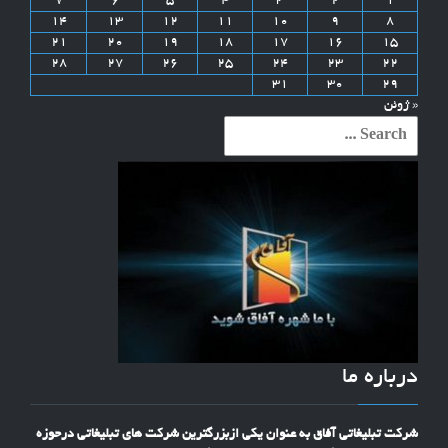
7
6
5
4
3
2
1
14
13
12
11
10
9
8
21
20
19
18
17
16
15
28
27
26
25
24
23
22
31
30
29
« ژوئن
Search
for:
درباره ما
شرکت تبلیغاتی آفاق به عنوان یکی ازبزرگترین شرکت های تبلیغاتی درحوزه