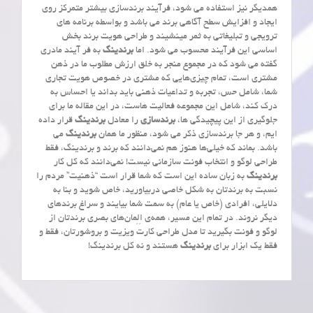
همدیگر نیز استفاده می شود، فرآیند برندسازی بیشتر متمرکز روی
ایجاد و افزایش سطح آگاهی برند می باشد و بواسطه برنامه های
ترویجی و تبلیغاتی به ثمر مینشیند و طراحی هویت برند بخش
اساسی این فرآیند محسوب می شود. اما
برندینگ
به فر آیند مادری
گفته می شود که در مجموع منجر به خلق ارزش مطلوب ما در ذهن
مشتری است، تمام چیزی‌هایی که مشتری در خصوص هویت تجاری
شما، شامل حس، تجربه و تداعیات ذهنی باید بداند یا احساس به
درک کند، شامل این مجموعه فعالیت هاست، در این مقاله ما برای
جلوگیری از این پیچیدگی ها،
برندسازی
را معادل
برندینگ
قرار داده
ایم، و هر جا برندسازی ذکر می شود، منظور ما همان
برندینگ
می
باشد. بماند که خیلی‌ها هنوز هم نمی‌دانند که برند و برندینگ، فقط
طراحی لوگو و انتخاب فونت سازمانی نیست! نمی‌دانند که کل کار
برندینگ
به زبان ساده این است که شما قرار است “ذهنیت” مردم را
نسبت به برندتان به شکل خاصی دربیاورید، خاص شوید و بنا به
دلایلی، افرادی (خاص یا عام) به سمت شما بیایند و سراغ برندهای
دیگر نروند. در تمام این مسیر، همه‌ی اِلِمان‌های بصری برندتان از
لوگو و فونت بگیرید تا مدل طراحی کارت ویزیت و بروشورتان، فقط و
فقط یک ابزار برای
برندینگ
هستند و نه کل برندینگ!