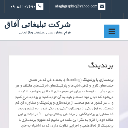
Ski
09151107690
afaghgraphic@yahoo.com
t
conten
شرکت تبلیغاتی آفاق
طراح ،مشاور ،مجری تبلیغات وبازاریابی
برندینگ
برندسازی یا برندینگ
(Branding)، بحث داغی که در همه‌ی
جلسه‌های کاری و کافی شاپ‌ها و پارکینگ‌های شرکت‌های مختلف و هر
جای دیگر…، توسط مدیران هر مجموعه‌ای تا دلتان بخواهید شنیده
می‌شود که خیلی مهم است و باید به آن توجه کنیم و بودجه خرج کنیم
و… در کشور ما هم صحبت از
برندسازی و برندینگ
و مشاوره آن کم
نیست. به قول یکی از دوستان: “یکی بود یکی نبود، یه کشوری بود
که مشاورای برندینگش از برنداش بیشتر بودن…!” در ابتدای این
مقاله خود را لازم به ذکر این نکته می دانیم که مفهوم برندسازی با
برندینگ از لحاظ علمی و اجرایی تفاوت دارد، که به اشتباه به جای