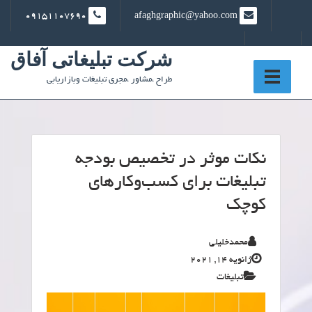
Ski
09151107690
afaghgraphic@yahoo.com
t
conten
شرکت تبلیغاتی آفاق
طراح ،مشاور ،مجری تبلیغات وبازاریابی
نکات موثر در تخصیص بودجه
تبلیغات برای کسب‌وکارهای
کوچک
محمدخلیلی
ژانویه 14, 2021
تبلیغات