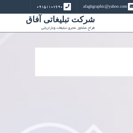
09151107690
afaghgraphic@yahoo.com
شرکت تبلیغاتی آفاق
طراح ،مشاور ،مجری تبلیغات وبازاریابی