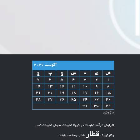
آگوست 2026
ش
ی
د
س
چ
پ
ج
7
6
5
4
3
2
1
14
13
12
11
10
9
8
21
20
19
18
17
16
15
28
27
26
25
24
23
22
31
30
29
« ژوئن
افزایش درآمد
تبلیغات در کرونا
تبلیغات محیطی
تبلیغات کسب
قطار
وکارکوچک
قطار-رسانه-تبلیغات