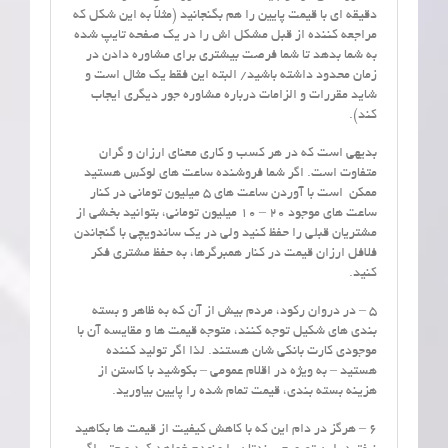
دقیقه ای با قیمت پایین را هم بگنجانید (مثلاً به این شکل که
مراجعه کننده از قبل مشکل اش را در یک صفحه تایپ شده
به شما بدهد تا شما فرصت بیشتری برای مشاوره دادن در
زمان محدود داشته باشید/ البته این فقط یک مثال است و
شاید مقررات و الزامات درباره مشاوره جور دیگری ایجاب
کند).
بدیهی است که در هر کسب و کاری معنای ارزان و گران
متفاوت است. اگر شما فروشنده ساعت های لوکس هستید
ممکن است با آوردن ساعت های 5 میلیون تومانی در کنار
ساعت های موجود 20 – 10 میلیون تومانی، بتوانید بخشی از
مشتریان قبلی را حفظ کنید ولی در یک ساندویچی با گنجاندن
فلافل ارزان قیمت در کنار همبرگرها، به حفظ مشتری فکر
کنید.
5 – در دروان رکود، مردم بیش از آن که به ظاهر و بسته
بندی های شکیل توجه کنند، متوجه قیمت ها و مقایسه آن با
موجودی کارت بانکی شان هستند. لذا اگر تولید کننده
هستید – به ویژه در اقلام عمومی – بکوشید با کاستن از
هزینه بسته بندی، قیمت تمام شده را پایین بیاورید.
6 – هرگز در دام این که با کاهش کیفیت از قیمت ها بکاهید