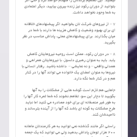
نیفتید. این تصمیم برندتان را منهدم خواهد کرد و حتی اگر
بتوانید از دوران رکود نیز زنده بیرون بیایید، دیگر اعتمادی
به شما وجود نخواهد داشت.
7 – از نیروهای شرکت تان بخواهید اگر پیشنهادهای خلاقانه
ای برای بهبود وضعیت و کاهش هزینه ها دارند با شما در
میان بگذارند. برای پیشنهادهای عملی، پاداش مناسب در نظر
بگیرید.
8 – در دوران رکود، ممکن است روحیه نیروهایتان کاهش
یابد. باید به عنوان رهبری دلسوز، با نیروهایتان همراهی و
همدلی واقعی – و نه نمایشی – داشته باشید. رفتار انسانی با
نیروها به عنوان اعضای یک خانواده می تواند آنها را در کنار
هم و در کنار شما نگه دارد.
جاهایی هم لازم است گوشه هایی از مشکلات را به آنها
بگویید تا دچار این سوء تفاهم نشوند که شما ثمره کار آنها را
به طور غیر منصفانه ای برای خود مصادره می کنید اما نباید
طرح مشکلات به گونه ای باشد که آنها را از آینده بترساند و
ناامیدشان کند.
راستی اگر مانند گذشته نمی توانید به هر کارمندتان ماهانه
200 هزار تومان پاداش بدهید ولی می توانید که یک جمعه