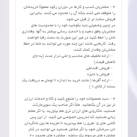
3 – مشتریان کسب و کارها در دوران رکود معمولاً خریدشان
را متوقف نمی کنند بلکه آن را محدود می کنند. بنابراین
فروش سخت تر از قبل می شود.
در چنین وضعیتی باید بکوشید خود را با محدودیت های
مشتریان وفق دهید و با خدمت رسانی بیشتر به آنها، وفاداری
شان را حفظ کنید در غیر این صورت به سمت رقبا خواهند
رفت. کارهایی مانند این چند مورد می توانند به شما در حفظ
مشتریان وفادار کمک کنند:
– ارائه تخفیف های مناسب و حتی دراز مدت (به جای
کاهش قیمت)
– فروش اقساطی
– فروش با جایزه
– ارائه آفرها ( مانند خرید به اندازه n تومان = دریافت یک
بسته از کالای x )
4 – سبد محصولات خود را متنوع کنید و کالا و خدمات ارزان
تر نیز در آن بگنجانید. مثلاً اگر صاحب یک سوپرمارکت
هستید، ماکارونی های ارزان تری هم بیاورید، یا اگر معلم
زبانی هستید که تدریس خصوصی می کنید، از این پس
کلاس های 5 نفری را هم بپذیرید تا هزینه ها بین شاگردان
تان سرشکن شود یا اگر مشاور هستید می توانید در کنار
مشاوره های مرسوم یک ساعته ، مشاوره های محدود 20