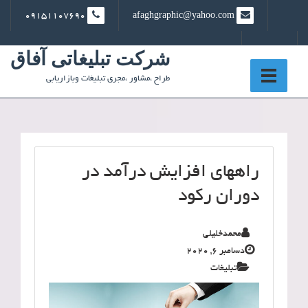
Ski
09151107690
afaghgraphic@yahoo.com
t
conten
شرکت تبلیغاتی آفاق
طراح ،مشاور ،مجری تبلیغات وبازاریابی
راههای افزایش درآمد در
دوران رکود
محمدخلیلی
دسامبر 6, 2020
تبلیغات