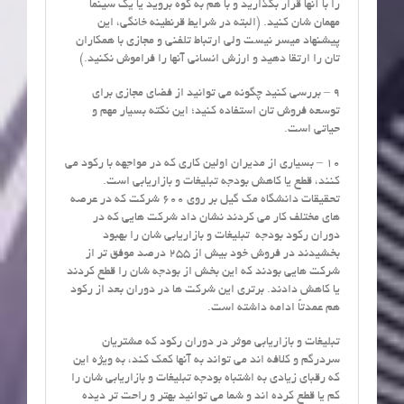
را با آنها قرار بگذارید و با هم به کوه بروید یا یک سینما
مهمان شان کنید. (البته در شرایط قرنطینه خانگی، این
پیشنهاد میسر نیست ولی ارتباط تلفنی و مجازی با همکاران
تان را ارتقا دهید و ارزش انسانی آنها را فراموش نکنید.)
9 – بررسی کنید چگونه می توانید از فضای مجازی برای
توسعه فروش تان استفاده کنید؛ این نکته بسیار مهم و
حیاتی است.
10 – بسیاری از مدیران اولین کاری که در مواجهه با رکود می
کنند، قطع یا کاهش بودجه تبلیغات و بازاریابی است.
تحقیقات دانشگاه مک گیل بر روی 600 شرکت که در عرصه
های مختلف کار می کردند نشان داد شرکت هایی که در
دوران رکود بودجه تبلیغات و بازاریابی شان را بهبود
بخشیدند در فروش خود بیش از 255 درصد موفق تر از
شرکت هایی بودند که این بخش از بودجه شان را قطع کردند
یا کاهش دادند. برتری این شرکت ها در دوران بعد از رکود
هم عمدتاً ادامه داشته است.
تبلیغات و بازاریابی موثر در دوران رکود که مشتریان
سردرگم و کلافه اند می تواند به آنها کمک کند، به ویژه این
که رقبای زیادی به اشتباه بودجه تبلیغات و بازاریابی شان را
کم یا قطع کرده اند و شما می توانید بهتر و راحت تر دیده