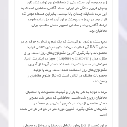
زیرمجموعه آن است، یکی از باسابقه‌ترین تولیدکنندگان
یخچال فریزر خانگی در ایران است. آگاهی مخاطبان نسبت به
این برند باسابقه چندان بالا نیست. بنابراین مسئله مهمی که
قرار بود در پروژه دیپوینت برای آن راه حل ارائه شود:
ارتقاء آگاهی برند و ساختن تصویر ذهنی مناسب برای
مخاطبان بود.
دیپوینت، برندی ایرانی‌ست که یک تیم پرتلاش و حرفه‌ای در
بخش R&D آن فعالیت می‌کند. نتیجه چنین تلاشی تولید
محصولات با بکارگیری آخرین تکنولوژی‌های روز است. برای
مثال: مدل ( Discover و Capture ) مجهز به اینترنت اشیاء
نمونه‌ای از محصولات برند هستند که در آن‌ها از آخرین
تکنولوژی‌های روز استفاده شده است. برند با تولید
محصولات مختلف در تلاش است که نیاز متنوع مخاطبان را
پاسخ دهد.
برند با توجه به شرایط بازار و کیفیت محصولات با استقبال
مخاطبان روبرو شده‌است. مخاطبانی که سعی شد تصویر
ذهنی مناسبی از برند در کمپین ” یکی برای همه” در
ذهن‌شان شکل بگیرد. کمپین مورد نظر در دو فاز طراحی شده
است.
برای کمپین از کانال‌های ارتباطی دیجیتال، سوشال و محیطی