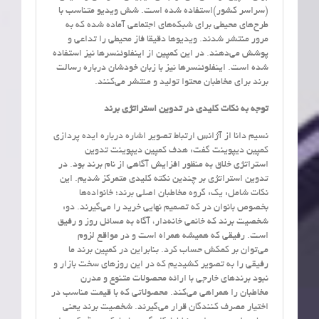
(سراسر کشور)استفاده شده است. شش ویدیو متناسب با
طرح‌های محیطی برای شبکه‌های اجتماعی آماده شده که به
مرور منتشر شدند. ویدیوها دقیقا فاز محیطی را تداعی و
پوشش می‌دهند. در این کمپین از اینفلوئنسرها نیز استفاده
شده است. اینفلوئنسرها نیز با زبان خودشان درباره رسالت
برند برای مخاطبان محتوا تولید و منتشر می‌کنند.
توجه به نکات کلیدی در تدوین استراتژی برند
نسیم دانا از آژانس ارتباط تصویر اشاره درباره ایده پردازی
کمپین دیپوینت گفت: هدف کمپین دیپوینت تدوین
استراتژی خلاق به منظور افزایش آگاهی از نام برند بود. در
تدوین استراتژی بر چندین نکته کلیدی متمرکز شدیم. این
نکات شامل: یک: گروه مخاطبان اصلی برند؛ خانواده‌ها
بخصوص بانوان در که تصمیم نهایی خرید را می‌گیرند. دو:
شخصیت برند که خانمی خانه‌دار، آگاه به مسائل روز و رفیق
است. رفیقی که همیشه همراه است و در مواقع لزوم
می‌توان بر کمکش حساب کرد. بنابراین در کمپین برند ما
رفیقی را به تصویر کشیدیم که در این روزهای سخت بازار و
نبود برندهای خارجی با ارائه محصولات متنوع و مدرن
مخاطبان را همراهی می‌کند. محصولاتی که با قیمت مناسب در
اختیار مصرف کنندگان قرار می‌گیرند. شخصیت برند یعنی