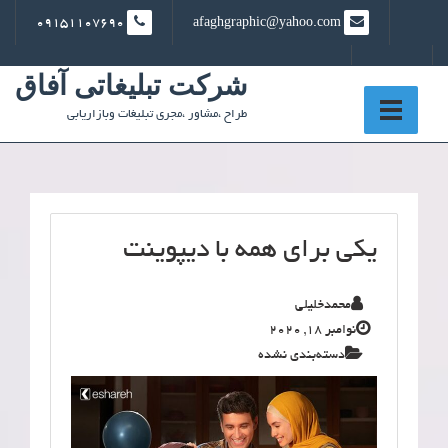
Ski
09151107690
afaghgraphic@yahoo.com
t
conten
شرکت تبلیغاتی آفاق
طراح ،مشاور ،مجری تبلیغات وبازاریابی
یکی برای همه با دیپوینت
محمدخلیلی
نوامبر 18, 2020
دسته‌بندی نشده