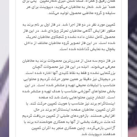
همان رفیق و همراه، منشا شکل گیری شعارکمپین ” یکی برای
همه” نیز شد. شعار به مخاطبان می‌گوید: دیپوینت برای هر
سلیقه و گروه مخاطبی محصول تولید می‌کند.
کمپین مورد نظر در دو فاز اجرا شد. در فاز اول بر نام برند به
منظور افزایش آگاهی مخاطبان تمرکز ویژه‌ای شد. در این فاز
محصول کامل نشان داده نشده و کنجکاوی مخاطبان تحریک
شده است. در این فاز تصویر گروه مخاطبان مختلف از داخل
یخچال به نمایش گذاشته شده است.
در فاز دوم سه مدل از مدرن‌ترین محصولات برند به مخاطبان
معرفی می‌شوند. البته در این فاز نیز محصولات آنچنان
بزرگنمایی نشده و فقط به نقاط کلیدی آنها اشاره شده است.
در دیجیتال نیز دقیقا بر همین محور حرکت کردیم و محتوایی
متناسب با تبلیغات محیطی تهیه و منتشر شده است. در این
بخش محتواهای آموزشی متناسب با هدف تهیه و منتشر شده
است. انتشار چنین محتواهایی باعث شد که صفحه
اینستاگرام برند نیز متناسب با هویت کمپین حرکت کند. با
اکران کمپین، مخاطبان صفحه اینستاگرام برند در حال
افزایش هستند. بازخوردهای مثبتی از کمپین دریافت کردیم
که علت دریافت بخشی از آنها به همکاری هوشمندانه برند با
آژانس بازمی‌گردد. چنین همکاری منجر به اکران کمپین
هدفمند دیپوینت شد.