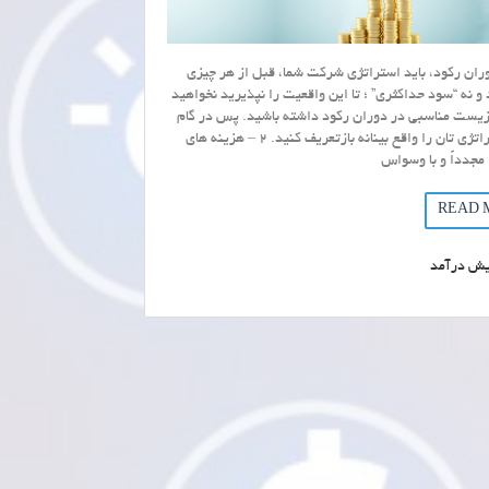
دوران رکود، باید استراتژی شرکت شما، قبل از هر چیزی
د و نه “سود حداکثری” ؛ تا این واقعیت را نپذیرید نخواهید
یست مناسبی در دوران رکود داشته باشید. پس در گام
اول، استراتژی تان را واقع بینانه بازتعریف کنید. 2 – هزینه های
مجدداً و با وسواس
READ 
یش درآمد