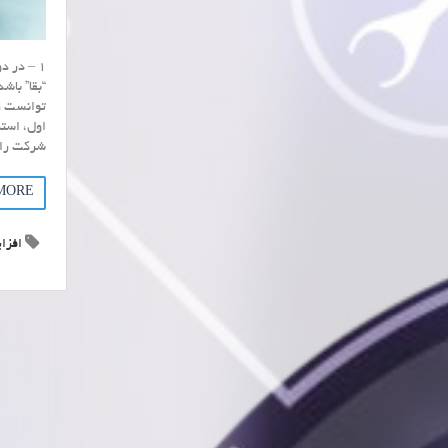
1 – در 
“بقا” باش
توانست ز
شرکت را 
MORE
افزا