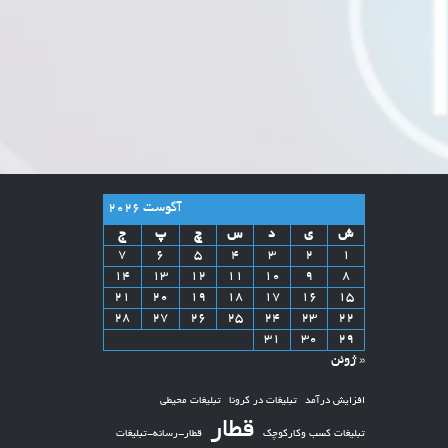
آگوست 2026
ش
ی
د
س
چ
پ
ج
7
6
5
4
3
2
1
14
13
12
11
10
9
8
21
20
19
18
17
16
15
28
27
26
25
24
23
22
31
30
29
« ژوئن
افزایش درآمد
تبلیغات در کرونا
تبلیغات محیطی
قطار
تبلیغات کسب وکارکوچک
قطار-رسانه-تبلیغات