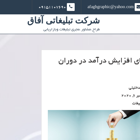
09151107690
afaghgraphic@yahoo.com
شرکت تبلیغاتی آفاق
طراح ،مشاور ،مجری تبلیغات وبازاریابی
ی افزایش درآمد در دوران
خلیلی
 2020
یغات