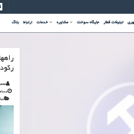
هری
تبلیغات قطار
جایگاه سوخت
مشاوره
خدمات
ارتباط
بلاگ
راهها
رکود
محمد
دسامبر 6,
تبل