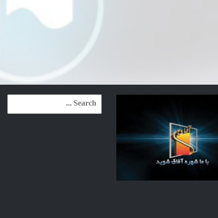
Search
for: