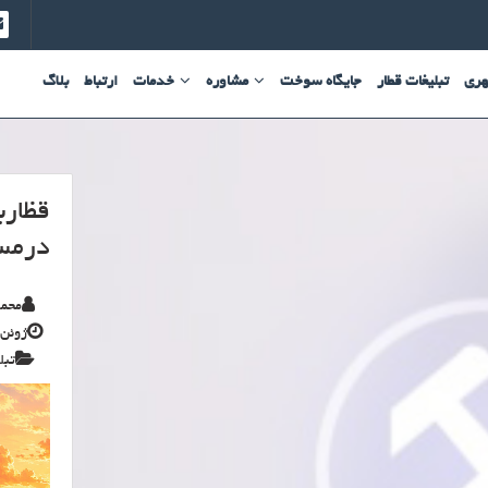
هری
تبلیغات قطار
جایگاه سوخت
مشاوره
خدمات
ارتباط
بلاگ
قظارب
درمس
محمد
ژوئن 7, 026
تبل