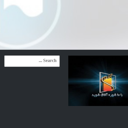
Search
for: