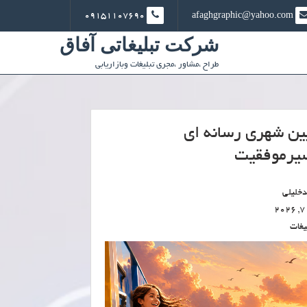
09151107690
afaghgraphic@yahoo.com
شرکت تبلیغاتی آفاق
طراح ،مشاور ،مجری تبلیغات وبازاریابی
ین شهری رسانه ای
یرموفقیت
خلیلی
2
یغات