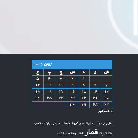
ژوئن 2026
ش
ی
د
س
چ
پ
ج
5
4
3
2
1
12
11
10
9
8
7
6
19
18
17
16
15
14
13
26
25
24
23
22
21
20
30
29
28
27
« دسامبر
افزایش درآمد
تبلیغات در کرونا
تبلیغات محیطی
تبلیغات کسب
قطار
وکارکوچک
قطار-رسانه-تبلیغات