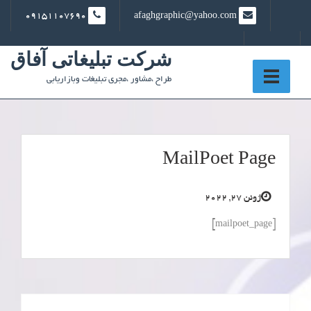
Ski
09151107690
afaghgraphic@yahoo.com
t
conten
شرکت تبلیغاتی آفاق
طراح ،مشاور ،مجری تبلیغات وبازاریابی
MailPoet Page
ژوئن 27, 2022
[mailpoet_page]