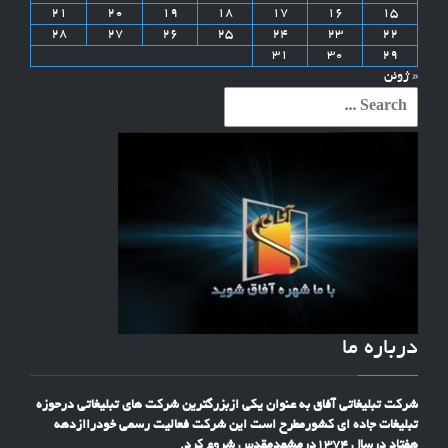
21
20
19
18
17
16
15
28
27
26
25
24
23
22
31
30
29
« ژوئن
Search
for:
درباره ما
شرکت تبلیغاتی آفاق به عنوان یکی ازبزرگترین شرکت های تبلیغاتی درحوزه
تبلیغات جاده ای کشورمطرح است این شرکت فعالیت رسمی خودراازدهه
هفتاد درسال 1374درمشهدمقدس شروع کرد.