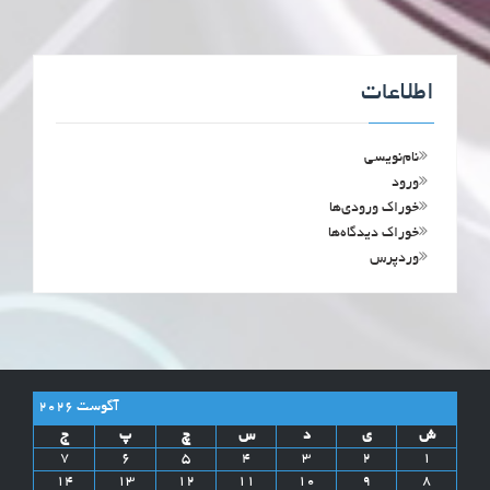
اطلاعات
نام‌نویسی
ورود
خوراک ورودی‌ها
خوراک دیدگاه‌ها
وردپرس
آگوست 2026
ش
ی
د
س
چ
پ
ج
7
6
5
4
3
2
1
14
13
12
11
10
9
8