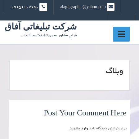
Ski
09151107690
afaghgraphic@yahoo.com
t
conten
شرکت تبلیغاتی آفاق
طراح ،مشاور ،مجری تبلیغات وبازاریابی
وبلاگ
Post Your Comment Here
برای نوشتن دیدگاه باید
وارد بشوید
.